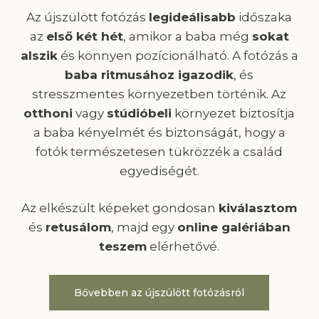
Az újszülött fotózás
legideálisabb
időszaka
az
első két hét
, amikor a baba még
sokat
alszik
és könnyen pozícionálható. A fotózás a
baba ritmusához igazodik
, és
stresszmentes környezetben történik. Az
otthoni
vagy
stúdióbeli
környezet biztosítja
a baba kényelmét és biztonságát, hogy a
fotók természetesen tükrözzék a család
egyediségét.
Az elkészült képeket gondosan
kiválasztom
és
retusálom
, majd egy
online galériában
teszem
elérhetővé.
Bővebben az újszülött fotózásról