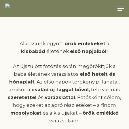
Skip
Men
to
main
content
Alkossunk együtt
örök
emlékeket
a
kisbabád
életének
első napjaiból
!
Az újszülött fotózás során megörökítjük a
baba életének varázslatos
első heteit és
hónapjait
. Az első napok törékeny pillanatai,
amikor a
család új taggal bővül,
tele vannak
szeretettel
és
varázslattal
. Fotósként célom,
hogy ezeket az apró részleteket – a finom
mosolyokat
és a kis ujjakat –
örök emlékké
varázsoljam.